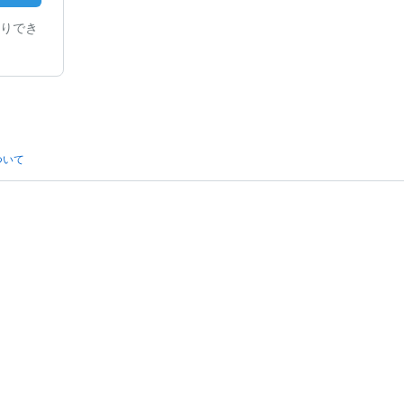
りでき
ついて