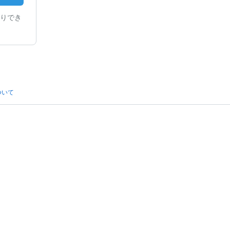
りでき
ついて