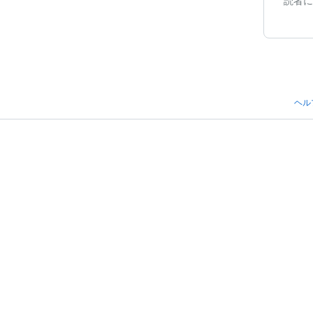
読者に
ヘル