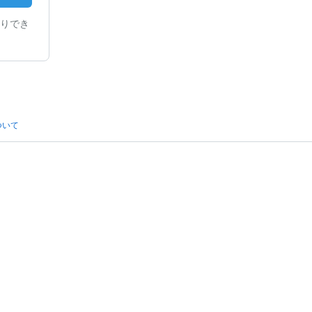
りでき
ついて