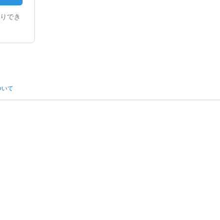
りでき
ついて