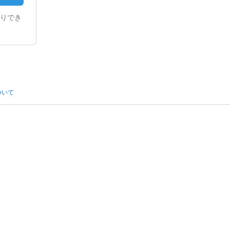
りでき
ついて