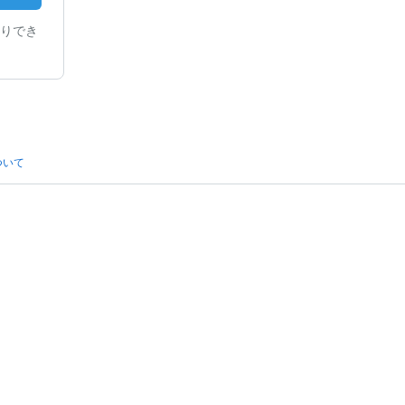
りでき
ついて