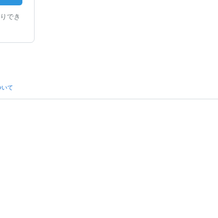
りでき
ついて