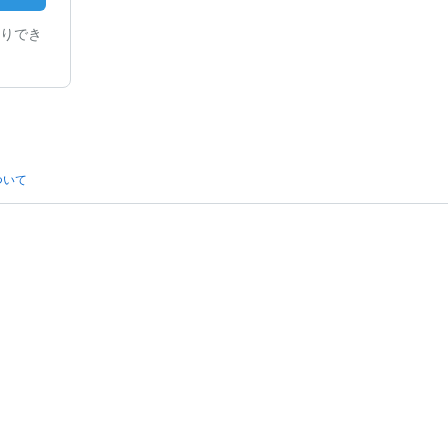
りでき
ついて