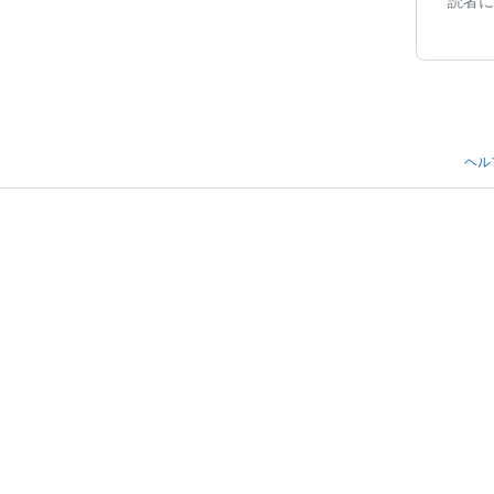
読者に
ヘル