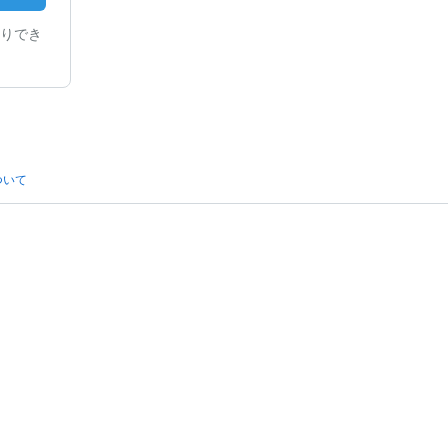
りでき
ついて