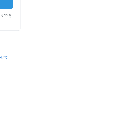
りでき
ついて