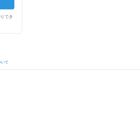
りでき
ついて