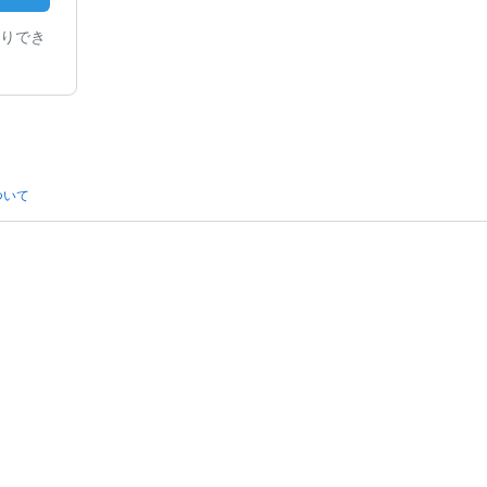
りでき
ついて