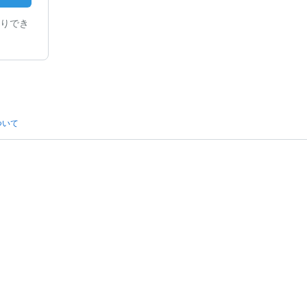
りでき
ついて