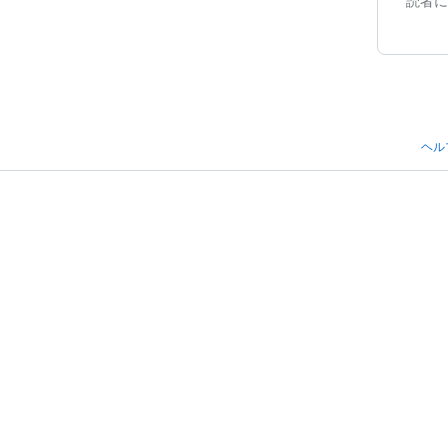
読者に
ヘル