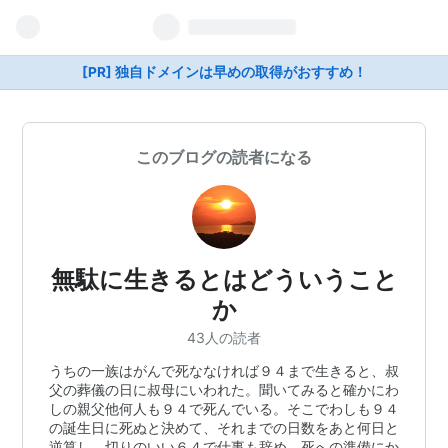
[PR] 独自ドメインは早めの取得がおすすめ！
このブログの読者になる
無駄に生きるとはどういうこと
か
43人の読者
うちの一族はがんで死ななければ９４まで生きると、叔
父の葬儀の日に叔母にいわれた。聞いてみると確かにわ
しの親父他何人も９４で死んでいる。そこでわしも９４
の誕生日に死ぬと決めて、それまでの日数をあと何日と
逆算し、切りのいい６４で仕事も辞め、死への準備にか