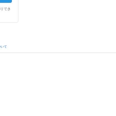
りでき
ついて