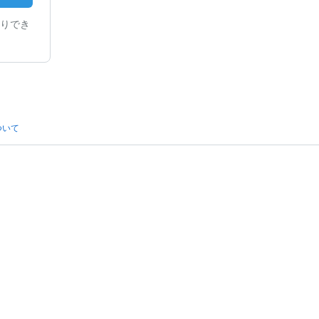
りでき
ついて