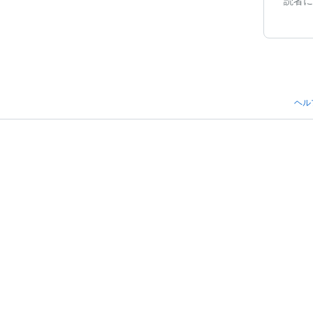
読者に
ヘル