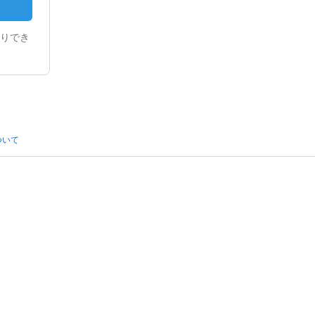
りでき
ついて