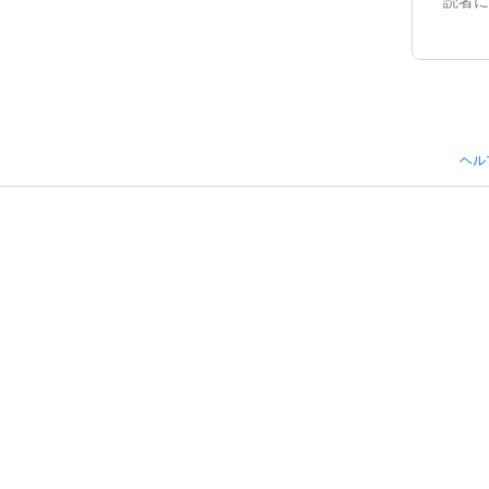
読者に
ヘル