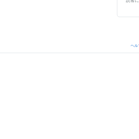
読者に
ヘル