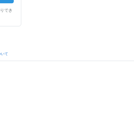
りでき
ついて