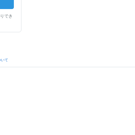
りでき
ついて