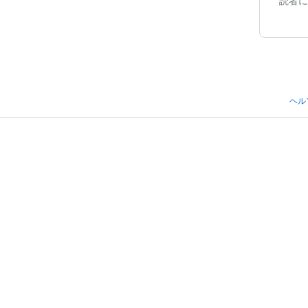
読者に
ヘル