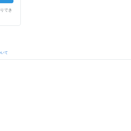
りでき
ついて