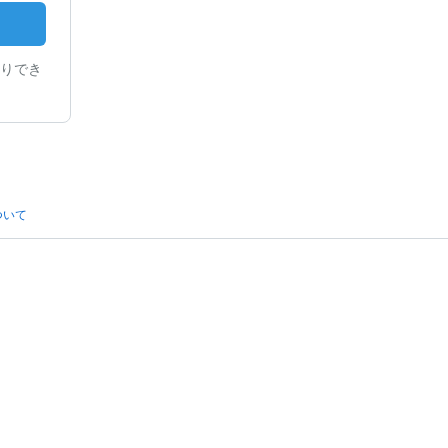
りでき
ついて