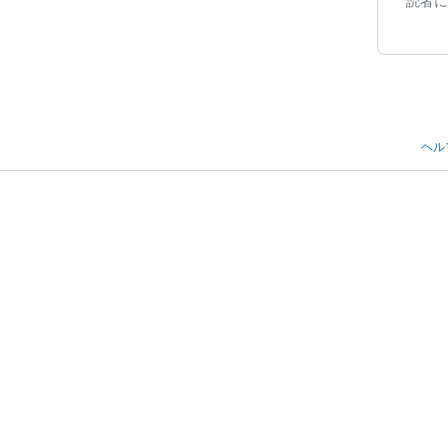
読者に
ヘル