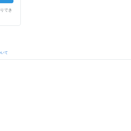
りでき
ついて