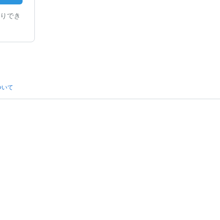
りでき
ついて