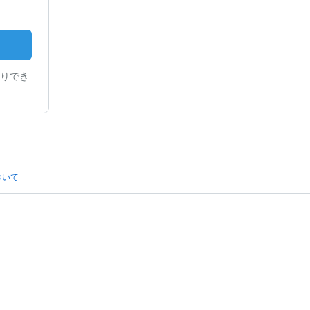
りでき
ついて