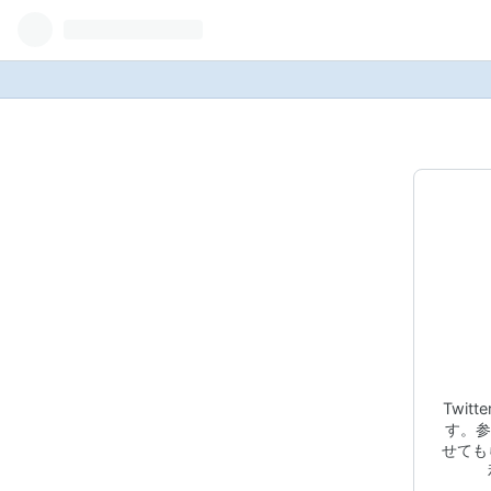
Twi
す。参
せても