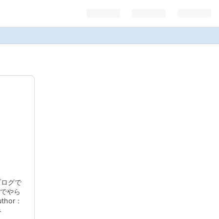
ブログで
でやら
hor：
み