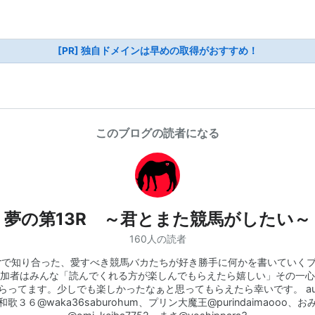
[PR] 独自ドメインは早めの取得がおすすめ！
このブログの読者になる
夢の第13R ～君とまた競馬がしたい～
160人の読者
tterで知り合った、愛すべき競馬バカたちが好き勝手に何かを書いていく
加者はみんな「読んでくれる方が楽しんでもらえたら嬉しい」その一心
らってます。少しでも楽しかったなぁと思ってもらえたら幸いです。 aut
和歌３６@waka36saburohum、プリン大魔王@purindaimaooo、お