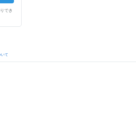
りでき
ついて