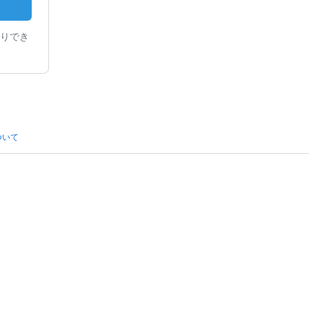
りでき
ついて