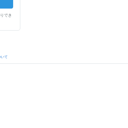
りでき
ついて