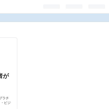
者が
プラチ
ド・ビジ