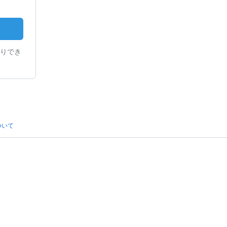
りでき
ついて