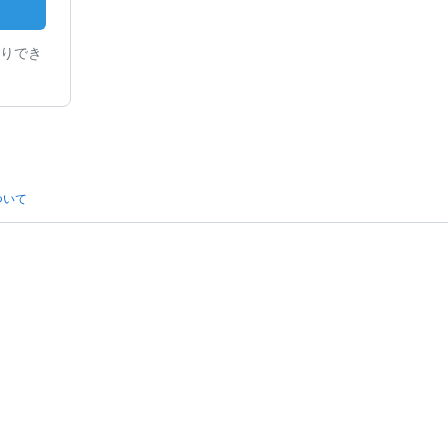
りでき
ついて