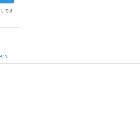
りでき
ついて