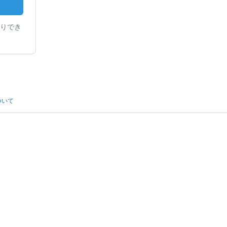
りでき
ついて