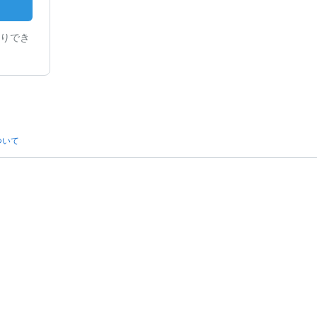
りでき
ついて