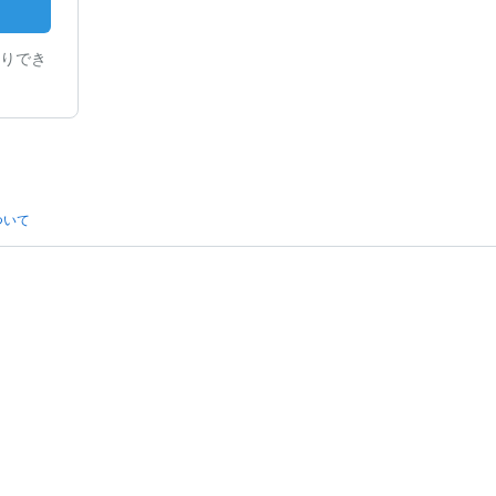
りでき
ついて