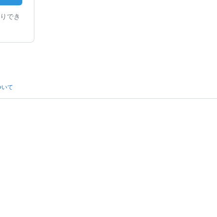
りでき
ついて