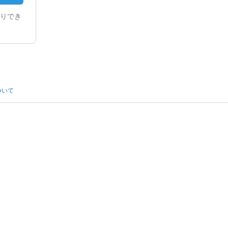
りでき
ついて