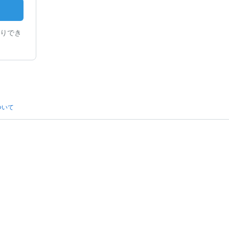
りでき
ついて