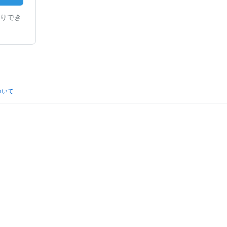
りでき
ついて