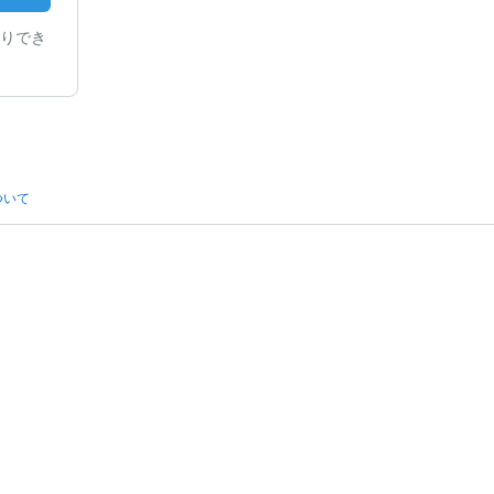
りでき
ついて