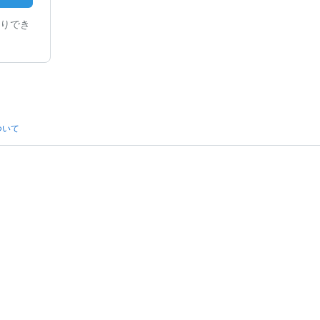
りでき
ついて