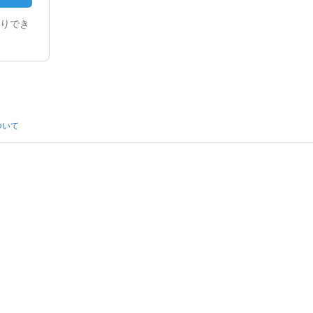
りでき
ついて