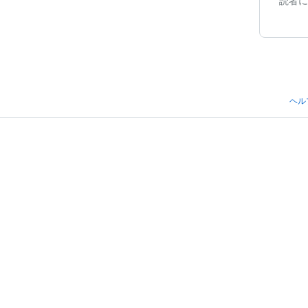
読者に
ヘル