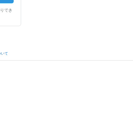
りでき
ついて